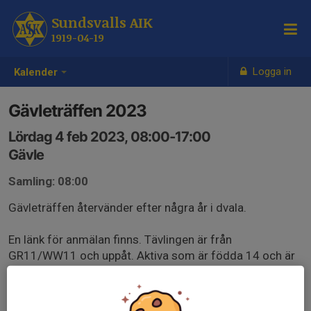
Sundsvalls AIK
1919-04-19
Logga in
Kalender
Gävleträffen 2023
Lördag 4 feb 2023, 08:00-17:00
Gävle
Samling: 08:00
Gävleträffen återvänder efter några år i dvala.
En länk för anmälan finns. Tävlingen är från
GR11/WW11 och uppåt. Aktiva som är födda 14 och är
sistaårs GR9/WW9 kan anmäla sig.
För att anmäla er använder ni länken. Kryssa i om ni åker