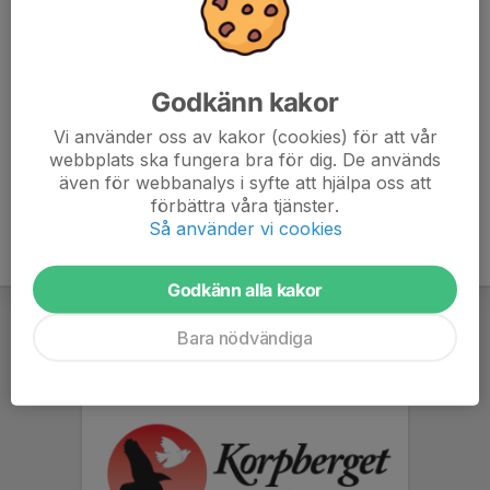
med klubben eller i egen regi. För yngre aktiva ser vi
gärna att en vuxen följer med.
docs.google.com/forms/d/e/1FAIpQLSc1KCjbb8oClPD
Godkänn kakor
eg5Rzoj_5kovjvRpcDhMT4JE0gz0HZ-zLog/viewform
Vi använder oss av kakor (cookies) för att vår
webbplats ska fungera bra för dig. De används
även för webbanalys i syfte att hjälpa oss att
förbättra våra tjänster.
Så använder vi cookies
Godkänn alla kakor
Bara nödvändiga