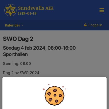
Sundsvalls AIK
1919-04-19
Logga in
Kalender
SWO Dag 2
Söndag 4 feb 2024, 08:00-16:00
Sporthallen
Samling: 08:00
Dag 2 av SWO 2024
Anmälan till tävlingen för brottare från Sundsvalls AIK
sker i det länkade formuläret.
forms.gle/stXEMJVX4RMvcJyRA