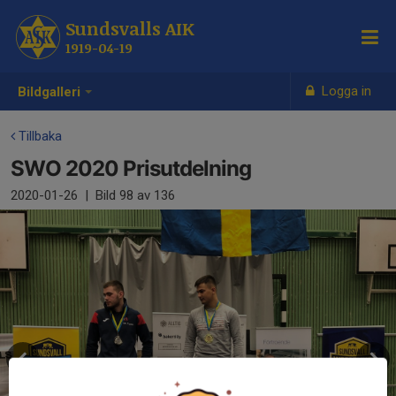
Sundsvalls AIK
1919-04-19
Logga in
Bildgalleri
Tillbaka
SWO 2020 Prisutdelning
2020-01-26
|
Bild
98
av 136