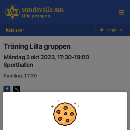
Sundsvalls AIK
Lilla gruppen
Logga in
Kalender
Träning Lilla gruppen
Måndag 2 okt 2023, 17:30-19:00
Sporthallen
Samling: 17:30