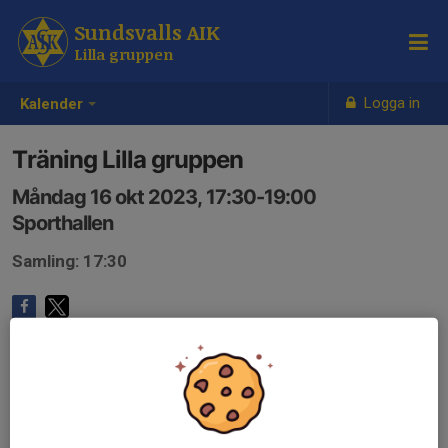
Sundsvalls AIK
Lilla gruppen
Logga in
Kalender
Träning Lilla gruppen
Måndag 16 okt 2023, 17:30-19:00
Sporthallen
Samling: 17:30