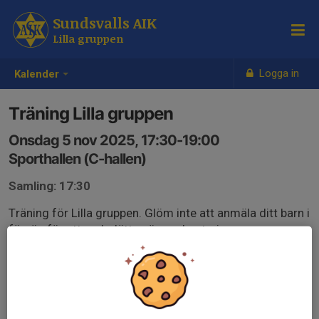
Sundsvalls AIK
Lilla gruppen
Logga in
Kalender
Träning Lilla gruppen
Onsdag 5 nov 2025, 17:30-19:00
Sporthallen (C-hallen)
Samling: 17:30
Träning för Lilla gruppen. Glöm inte att anmäla ditt barn i
förväg för att underlätta närvarohanteringen.