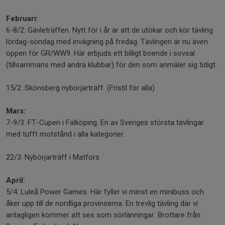
Februari:
6-8/2: Gävleträffen. Nytt för i år är att de utökar och kör tävling
lördag-söndag med invägning på fredag. Tävlingen är nu även
öppen för GR/WW9. Här erbjuds ett billigt boende i sovsal
(tillsammans med andra klubbar) för den som anmäler sig tidigt.
15/2: Skönsberg nybörjarträff. (Fristil för alla)
Mars:
7-9/3: FT-Cupen i Falköping. En av Sveriges största tävlingar
med tufft motstånd i alla kategorier.
22/3: Nybörjarträff i Matfors
April:
5/4: Luleå Power Games. Här fyller vi minst en minibuss och
åker upp till de nordliga provinserna. En trevlig tävling där vi
antagligen kommer att ses som sörlänningar. Brottare från