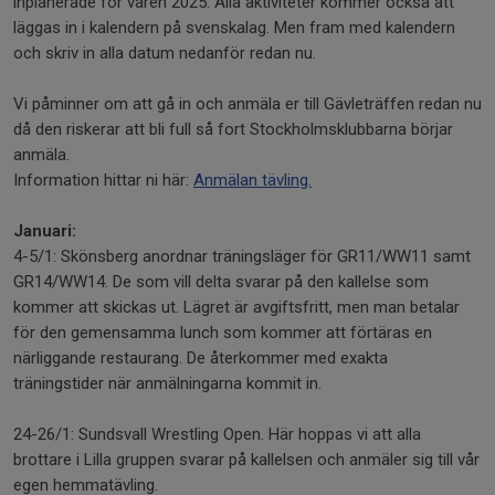
inplanerade för våren 2025. Alla aktiviteter kommer också att
läggas in i kalendern på svenskalag. Men fram med kalendern
och skriv in alla datum nedanför redan nu.
Vi påminner om att gå in och anmäla er till Gävleträffen redan nu
då den riskerar att bli full så fort Stockholmsklubbarna börjar
anmäla.
Information hittar ni här:
Anmälan tävling.
Januari:
4-5/1: Skönsberg anordnar träningsläger för GR11/WW11 samt
GR14/WW14. De som vill delta svarar på den kallelse som
kommer att skickas ut. Lägret är avgiftsfritt, men man betalar
för den gemensamma lunch som kommer att förtäras en
närliggande restaurang. De återkommer med exakta
träningstider när anmälningarna kommit in.
24-26/1: Sundsvall Wrestling Open. Här hoppas vi att alla
brottare i Lilla gruppen svarar på kallelsen och anmäler sig till vår
egen hemmatävling.