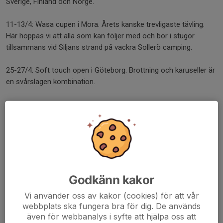
Sverige, Finland och Norge.
11-13/4: Wasa cupen i Mora. Årets kanske trevligaste tävling.
Här hoppas vi att alla som kan följer med och bor i stugor
tillsammans vid Siljans strand på vackra Sollerö camping.
25-27/4: Soft touch open i Göteborg. Brottning och karuseller är
en svårslagen kombination.
Maj:
3/5: Nybörjarträff: SAIK
Här avrundar vi säsongen på hemmaplan med vår egen
nybörjarträff. Här hoppas vi att ni som också spelar fotboll kan
vara brottning med fotbollsmatcher i Selånger vårcup.
/Ledarna
Godkänn kakor
Dela nyhet
Vi använder oss av kakor (cookies) för att vår
webbplats ska fungera bra för dig. De används
även för webbanalys i syfte att hjälpa oss att