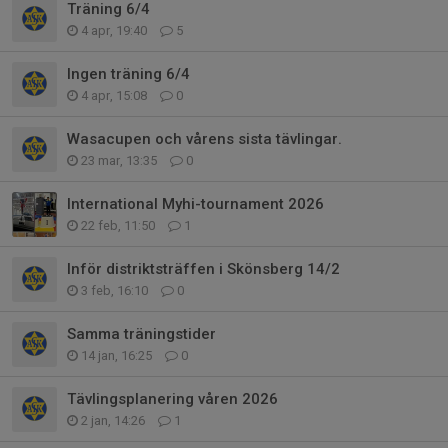
Träning 6/4
4 apr, 19:40
5
Ingen träning 6/4
4 apr, 15:08
0
Wasacupen och vårens sista tävlingar.
23 mar, 13:35
0
International Myhi-tournament 2026
22 feb, 11:50
1
Inför distriktsträffen i Skönsberg 14/2
3 feb, 16:10
0
Samma träningstider
14 jan, 16:25
0
Tävlingsplanering våren 2026
2 jan, 14:26
1