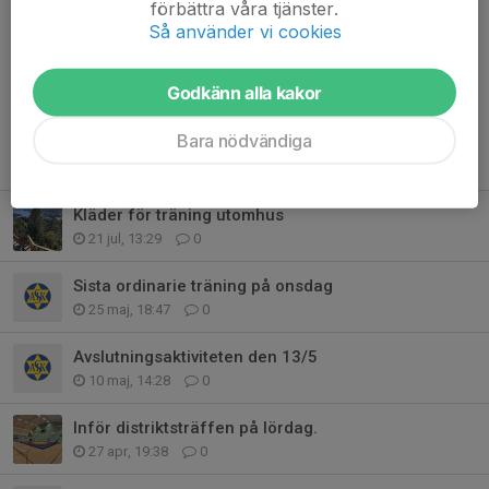
förbättra våra tjänster.
Så använder vi cookies
Kommentarer
Godkänn alla kakor
Bara nödvändiga
Tidigare nyheter
Kläder för träning utomhus
21 jul, 13:29
0
Sista ordinarie träning på onsdag
25 maj, 18:47
0
Avslutningsaktiviteten den 13/5
10 maj, 14:28
0
Inför distriktsträffen på lördag.
27 apr, 19:38
0