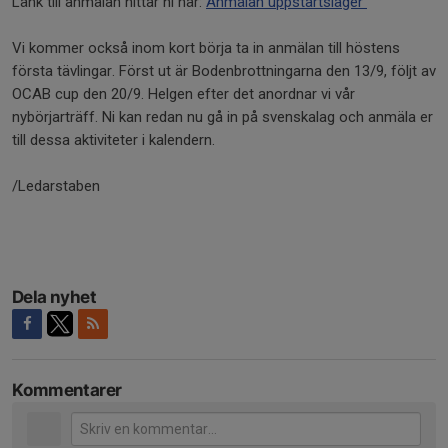
Länk till anmälan hittar ni här:
Anmälan uppstartsläger
Vi kommer också inom kort börja ta in anmälan till höstens
första tävlingar. Först ut är Bodenbrottningarna den 13/9, följt av
OCAB cup den 20/9. Helgen efter det anordnar vi vår
nybörjarträff. Ni kan redan nu gå in på svenskalag och anmäla er
till dessa aktiviteter i kalendern.
/Ledarstaben
Dela nyhet
Kommentarer