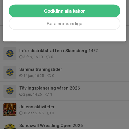
4 apr, 15:08
0
Godkänn alla kakor
Wasacupen och vårens sista tävlingar.
23 mar, 13:35
0
Bara nödvändiga
International Myhi-tournament 2026
22 feb, 11:50
1
Inför distriktsträffen i Skönsberg 14/2
3 feb, 16:10
0
Samma träningstider
14 jan, 16:25
0
Tävlingsplanering våren 2026
2 jan, 14:26
1
Julens aktiviteter
13 dec 2025
0
Sundsvall Wrestling Open 2026