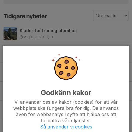
Tidigare nyheter
Kläder för träning utomhus
21 jul, 13:29
0
Sista ordinarie träning på onsdag
25 maj, 18:47
0
Avslutningsaktiviteten den 13/5
10 maj, 14:28
0
Inför distriktsträffen på lördag.
Godkänn kakor
27 apr, 19:38
0
Vi använder oss av kakor (cookies) för att vår
Träning 6/4
webbplats ska fungera bra för dig. De används
4 apr, 19:40
5
även för webbanalys i syfte att hjälpa oss att
förbättra våra tjänster.
Ingen träning 6/4
Så använder vi cookies