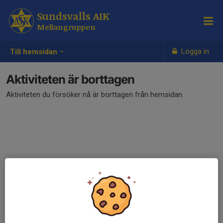
Sundsvalls AIK
Mellangruppen
Logga in
Till hemsidan
Aktiviteten är borttagen
Aktiviteten du försöker nå är borttagen från hemsidan.