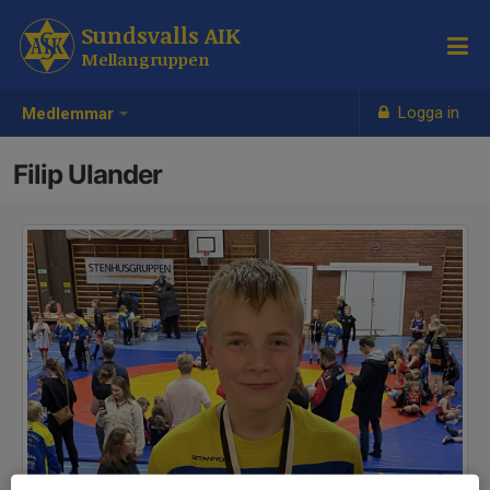
Sundsvalls AIK
Mellangruppen
Logga in
Medlemmar
Filip Ulander