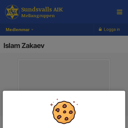
Sundsvalls AIK
Mellangruppen
Logga in
Medlemmar
Islam Zakaev
Ålder
15 år