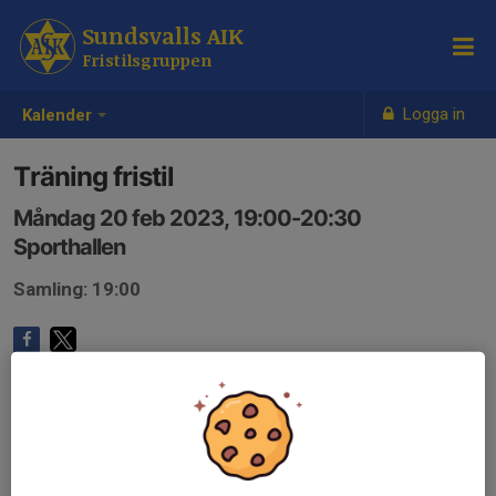
Sundsvalls AIK
Fristilsgruppen
Logga in
Kalender
Träning fristil
Måndag 20 feb 2023, 19:00-20:30
Sporthallen
Samling: 19:00