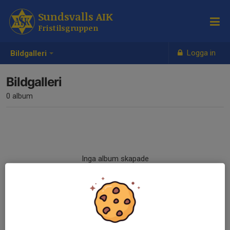
Sundsvalls AIK
Fristilsgruppen
Logga in
Bildgalleri
Bildgalleri
0 album
Inga album skapade