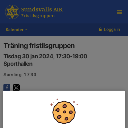
Sundsvalls AIK
Fristilsgruppen
Logga in
Kalender
Träning fristilsgruppen
Tisdag 30 jan 2024, 17:30-19:00
Sporthallen
Samling: 17:30