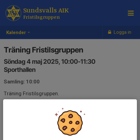
Sundsvalls AIK
Fristilsgruppen
Logga in
Kalender
Träning Fristilsgruppen
Söndag 4 maj 2025, 10:00-11:30
Sporthallen
Samling: 10:00
Träning Fristilsgruppen.