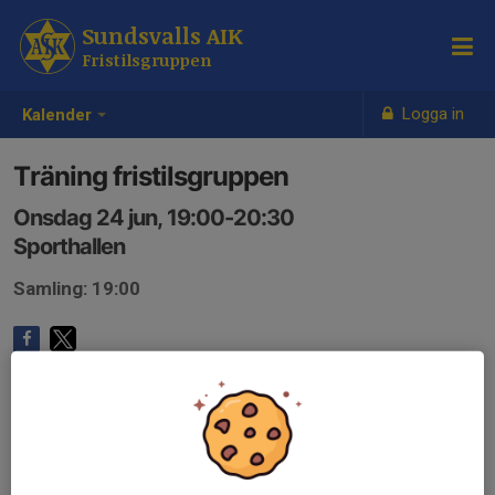
Sundsvalls AIK
Fristilsgruppen
Logga in
Kalender
Träning fristilsgruppen
Onsdag 24 jun, 19:00-20:30
Sporthallen
Samling: 19:00