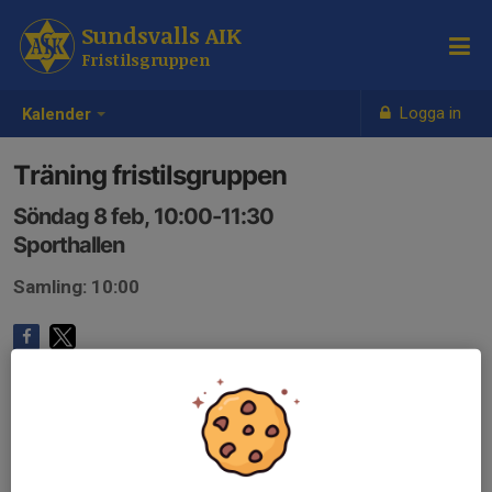
Sundsvalls AIK
Fristilsgruppen
Logga in
Kalender
Träning fristilsgruppen
Söndag 8 feb, 10:00-11:30
Sporthallen
Samling: 10:00