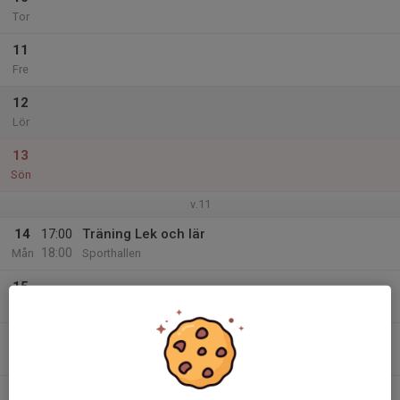
Tor
11
Fre
12
Lör
13
Sön
v.11
14
17:00
Träning Lek och lär
18:00
Mån
Sporthallen
15
Tis
16
17:00
Träning Lek och lär
18:00
Ons
Sporthallen
17