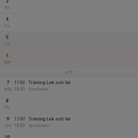
3
Tor
4
Fre
5
Lör
6
Sön
v.10
7
17:00
Träning Lek och lär
18:00
Mån
Sporthallen
8
Tis
9
17:00
Träning Lek och lär
18:00
Ons
Sporthallen
10