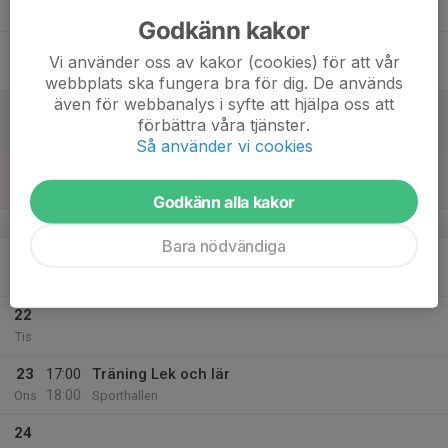
Tor
Godkänn kakor
18
Vi använder oss av kakor (cookies) för att vår
Fre
webbplats ska fungera bra för dig. De används
även för webbanalys i syfte att hjälpa oss att
19
förbättra våra tjänster.
Lör
Så använder vi cookies
20
Sön
Godkänn alla kakor
v.12
Bara nödvändiga
21
17:00
Träning Lek och lär
18:00
Mån
Sporthallen
22
Tis
23
17:00
Träning Lek och lär
18:00
Ons
Sporthallen
24