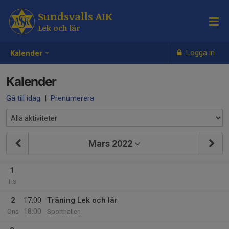
Sundsvalls AIK
Lek och lär
Logga in
Kalender
Kalender
Gå till idag
|
Prenumerera
Mars 2022
1
Tis
2
17:00
Träning Lek och lär
18:00
Ons
Sporthallen