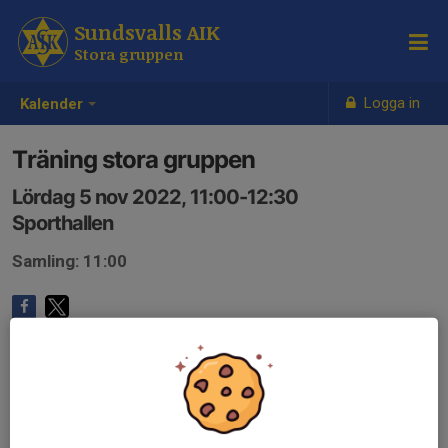
Sundsvalls AIK
Stora gruppen
Logga in
Kalender
Träning stora gruppen
Lördag 5 nov 2022, 11:00-12:30
Sporthallen
Samling: 11:00