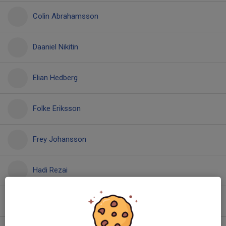
Colin Abrahamsson
Daaniel Nikitin
Elian Hedberg
Folke Eriksson
Frey Johansson
Hadi Rezai
Hasibullah Hajizadah