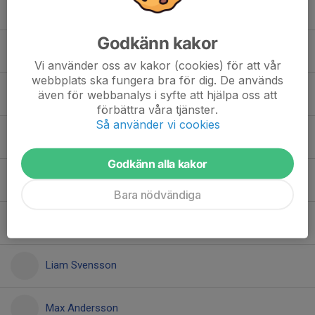
Hilding Hedlund
Godkänn kakor
Hjalmar Sandin
Vi använder oss av kakor (cookies) för att vår
webbplats ska fungera bra för dig. De används
Hossein Hosseini
även för webbanalys i syfte att hjälpa oss att
förbättra våra tjänster.
Så använder vi cookies
Islam Zakaev
Godkänn alla kakor
Joel Björkemo
Bara nödvändiga
Leo Ljungqvist
Liam Svensson
Max Andersson