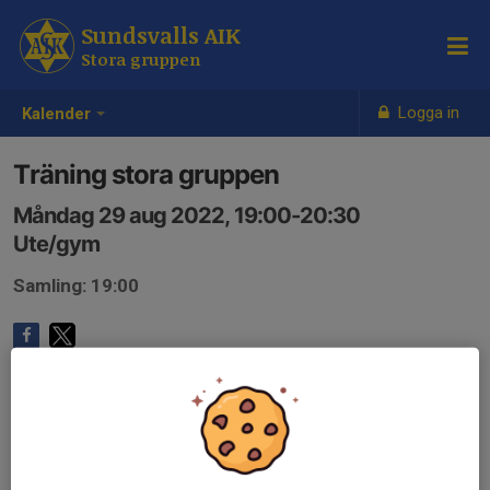
Sundsvalls AIK
Stora gruppen
Logga in
Kalender
Träning stora gruppen
Måndag 29 aug 2022, 19:00-20:30
Ute/gym
Samling: 19:00