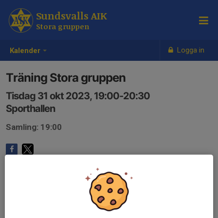
Sundsvalls AIK
Stora gruppen
Logga in
Kalender
Träning Stora gruppen
Tisdag 31 okt 2023, 19:00-20:30
Sporthallen
Samling: 19:00