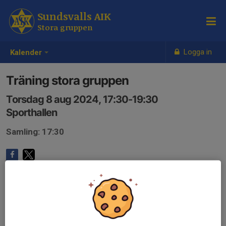
Sundsvalls AIK
Stora gruppen
Logga in
Kalender
Träning stora gruppen
Torsdag 8 aug 2024, 17:30-19:30
Sporthallen
Samling: 17:30