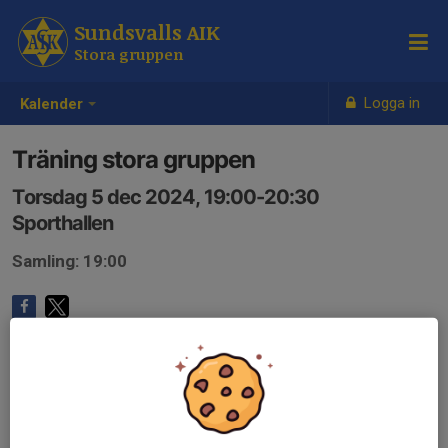
Sundsvalls AIK
Stora gruppen
Logga in
Kalender
Träning stora gruppen
Torsdag 5 dec 2024, 19:00-20:30
Sporthallen
Samling: 19:00