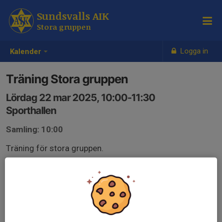
Sundsvalls AIK
Stora gruppen
Logga in
Kalender
Träning Stora gruppen
Lördag 22 mar 2025, 10:00-11:30
Sporthallen
Samling: 10:00
Träning för stora gruppen.