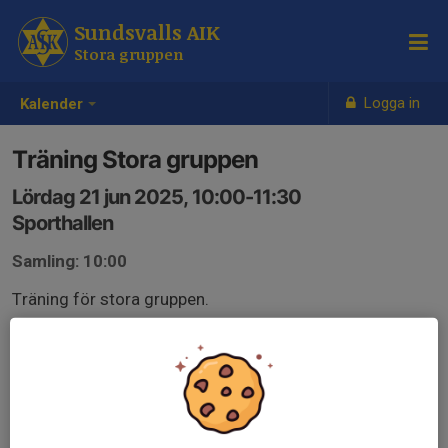
Sundsvalls AIK
Stora gruppen
Logga in
Kalender
Träning Stora gruppen
Lördag 21 jun 2025, 10:00-11:30
Sporthallen
Samling: 10:00
Träning för stora gruppen.