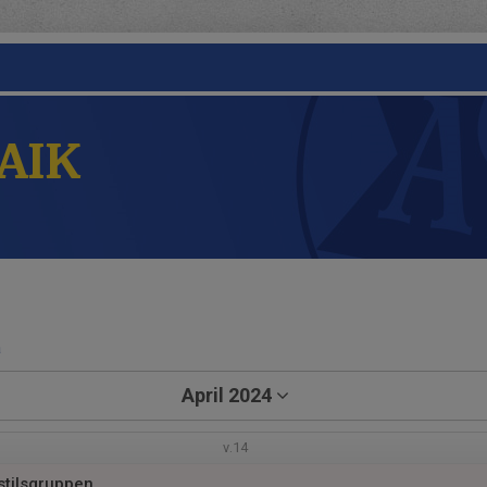
 AIK
a
April 2024
v.14
stilsgruppen