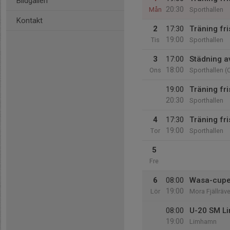
Bildgalleri
20:30
Mån
Sporthallen
Kontakt
2
17:30
Träning fri
19:00
Tis
Sporthallen
3
17:00
Städning av
18:00
Ons
Sporthallen (C
19:00
Träning fr
20:30
Sporthallen
4
17:30
Träning fri
19:00
Tor
Sporthallen
5
Fre
6
08:00
Wasa-cupe
19:00
Lör
Mora Fjällräv
08:00
U-20 SM L
19:00
Limhamn