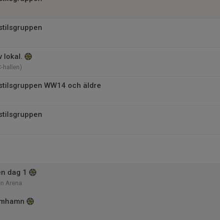
stilsgruppen
 lokal.
-hallen)
istilsgruppen WW14 och äldre
stilsgruppen
n dag 1
en Arena
imhamn