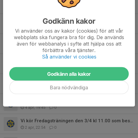
Fredagsträningen 29/5
29 maj, 12:23
0
Godkänn kakor
Fredagsträningen 15/5 kl 10.30 Inställd
14 maj, 16:36
0
Vi använder oss av kakor (cookies) för att vår
webbplats ska fungera bra för dig. De används
Fredagsträningen den 15/5 tidigareläggs.
även för webbanalys i syfte att hjälpa oss att
13 maj, 20:48
0
förbättra våra tjänster.
Så använder vi cookies
Fredagsträningen 1/5
28 apr, 10:22
0
Godkänn alla kakor
Fredagsträningen 24/4 Inställd
Bara nödvändiga
24 apr, 11:58
0
Träning mellangruppen17/4 kl 17,00
4 apr, 19:45
0
Vi kör Fredagsträningen den 3/4 kl 11.00 som bestämt
2 apr, 22:54
0