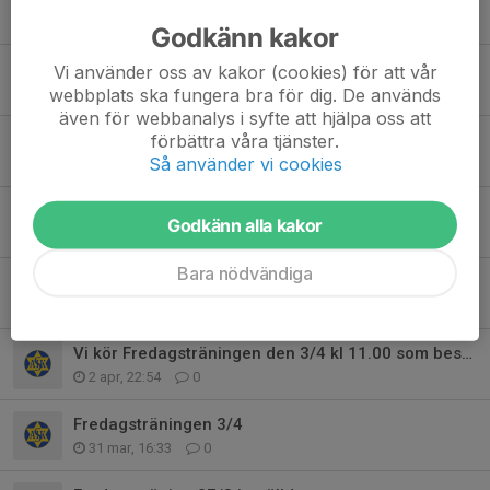
14 maj, 16:36
0
Godkänn kakor
Fredagsträningen den 15/5 tidigareläggs.
Vi använder oss av kakor (cookies) för att vår
webbplats ska fungera bra för dig. De används
13 maj, 20:48
0
även för webbanalys i syfte att hjälpa oss att
förbättra våra tjänster.
Fredagsträningen 1/5
Så använder vi cookies
28 apr, 10:22
0
Fredagsträningen 24/4 Inställd
Godkänn alla kakor
24 apr, 11:58
0
Bara nödvändiga
Träning mellangruppen17/4 kl 17,00
4 apr, 19:45
0
Vi kör Fredagsträningen den 3/4 kl 11.00 som bestämt
2 apr, 22:54
0
Fredagsträningen 3/4
31 mar, 16:33
0