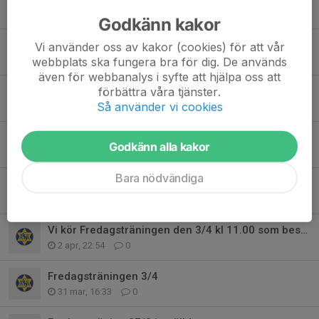
14 maj, 16:36
0
Godkänn kakor
Fredagsträningen den 15/5 tidigareläggs.
Vi använder oss av kakor (cookies) för att vår
webbplats ska fungera bra för dig. De används
13 maj, 20:48
0
även för webbanalys i syfte att hjälpa oss att
förbättra våra tjänster.
Fredagsträningen 1/5
Så använder vi cookies
28 apr, 10:22
0
Fredagsträningen 24/4 Inställd
Godkänn alla kakor
24 apr, 11:58
0
Bara nödvändiga
Träning mellangruppen17/4 kl 17,00
4 apr, 19:45
0
Vi kör Fredagsträningen den 3/4 kl 11.00 som bestämt
2 apr, 22:54
0
Fredagsträningen 3/4
31 mar, 16:33
0